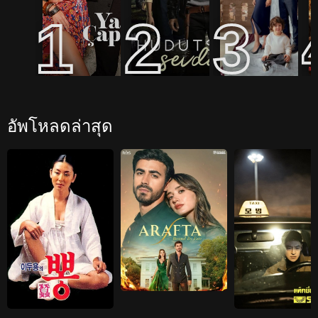
1
2
3
อัพโหลดล่าสุด