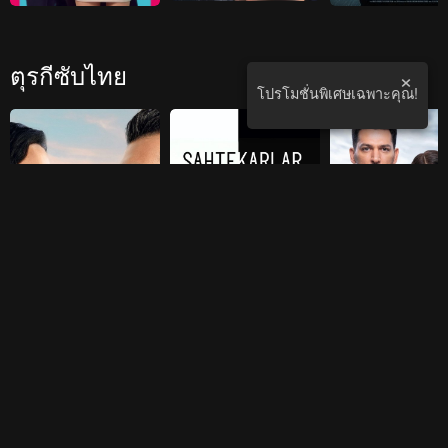
Cift Kisilik Oda อลวนรัก...ห้องพักคู่
Kor Nokta
IMDb: 10 | 2025-05-22
IMDb: 10 | 2024-09-21
ตุรกีซับไทย
×
โปรโมชั่นพิเศษเฉพาะคุณ!
Ben Onun Annesiyim ฉันเป็นแม่ของเขา
Sahtekarlar เกมหลอกลวง
IMDb: 8 | 2025-10-24
IMDb: 0 | 2025-10-12
หนังจีน