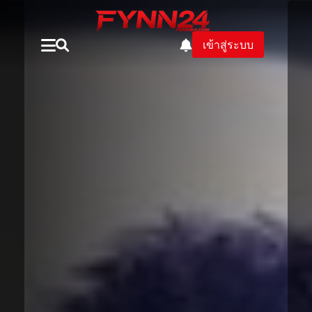
เข้าสู่ระบบ