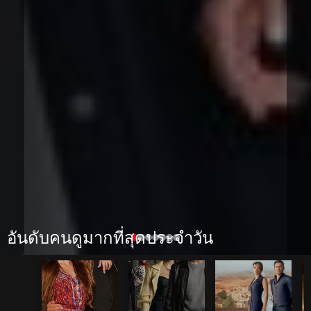
อันดับคนดูมากที่สุดประจำวัน