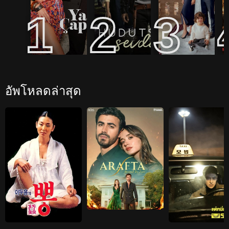
1
2
3
อัพโหลดล่าสุด