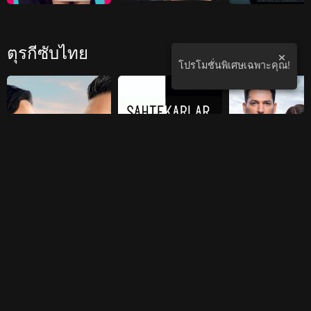
Cift Kisilik Oda อลวนรัก...ห้องพักคู่
Kor Nokta
IMDb: 10 | 2025-05-22
IMDb: 10 | 2024-09-21
ตุรกีซับไทย
×
โปรโมชั่นพิเศษเฉพาะคุณ!
Ben Onun Annesiyim ฉันเป็นแม่ของเขา
Sahtekarlar เกมหลอกลวง
IMDb: 8 | 2025-10-24
IMDb: 0 | 2025-10-12
หนังจีน