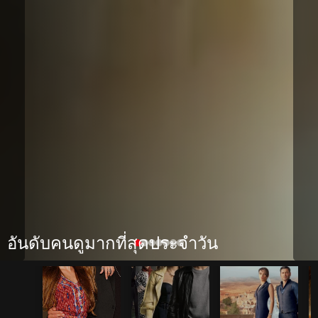
อันดับคนดูมากที่สุดประจำวัน