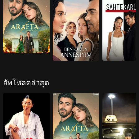
Bound by Fate Arafta
Ben Onun Annesiyim ฉันเป็นแม่ของเขา
Sahtek
IMDb: 10 | 2025-11-20
IMDb: 8 | 2025-10-24
อัพโหลดล่าสุด