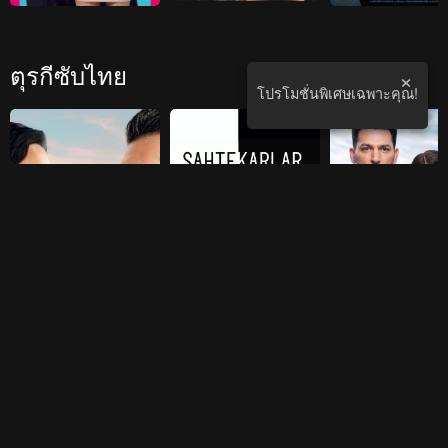
Cift Kisilik Oda อลวนรัก...ห้องพักคู่
Kor Nokta
IMDb: 10 | 2025-05-22
IMDb: 10 | 2024-09-21
ตุรกีซับไทย
×
โปรโมชั่นพิเศษเฉพาะคุณ!
Ben Onun Annesiyim ฉันเป็นแม่ของเขา
Sahtekarlar เกมหลอกลวง
IMDb: 8 | 2025-10-24
IMDb: 0 | 2025-10-12
หนังจีน