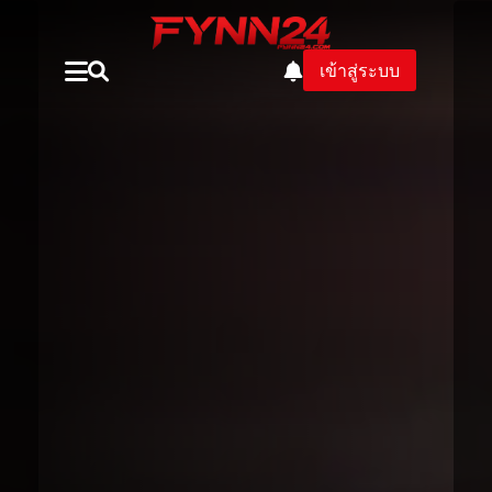
เข้าสู่ระบบ