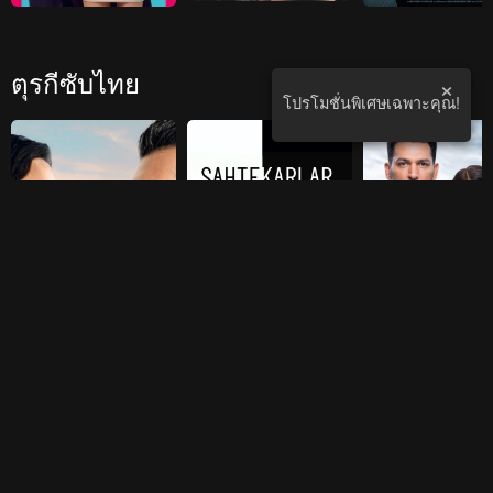
Cift Kisilik Oda อลวนรัก...ห้องพักคู่
Kor Nokta
IMDb: 10 | 2025-05-22
IMDb: 10 | 2024-09-21
ตุรกีซับไทย
×
โปรโมชั่นพิเศษเฉพาะคุณ!
Ben Onun Annesiyim ฉันเป็นแม่ของเขา
Sahtekarlar เกมหลอกลวง
IMDb: 8 | 2025-10-24
IMDb: 0 | 2025-10-12
หนังจีน