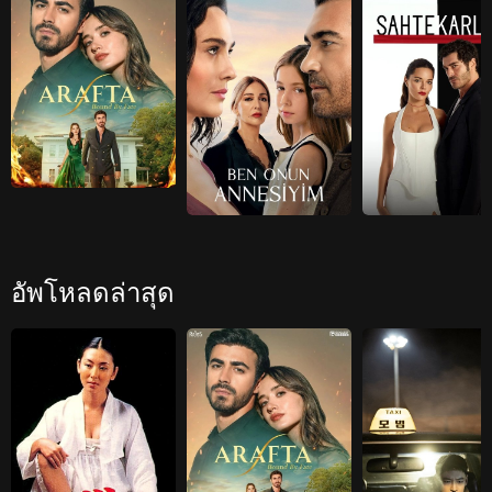
Bound by Fate Arafta
Ben Onun Annesiyim ฉันเป็นแม่ของเขา
Sahtek
IMDb: 10 | 2025-11-20
IMDb: 8 | 2025-10-24
อัพโหลดล่าสุด