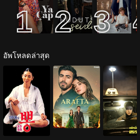
1
2
3
อัพโหลดล่าสุด