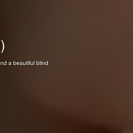
)
ับอ็อกเทย์ ซึ่งเธอได้
d a beautiful blind
หาวิทยาลัย เนื่องจากเธอ
ให้กับความรัก ...