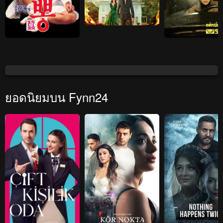
Mulberry (1986) Ppong
Bound by Fate Arafta
Taxi Drive
IMDb: 5.6 | 1986-02-08
IMDb: 10 | 2025-11-20
ยอดนิยมบน Fynn24