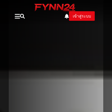
เข้าสู่ระบบ