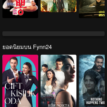
Mulberry (1986) Ppong
Bound by Fate Arafta
Taxi Drive
IMDb: 5.6 | 1986-02-08
IMDb: 10 | 2025-11-20
ยอดนิยมบน Fynn24