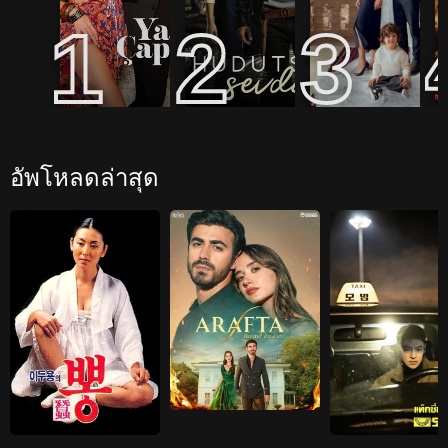
1
2
3
อัพโหลดล่าสุด