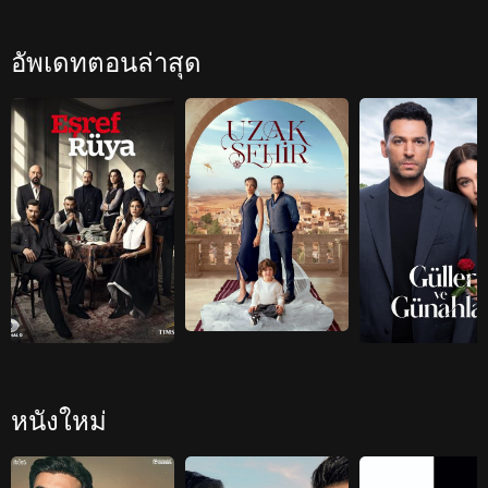
Mulberry (1986) Ppong
Bound by Fate Arafta
Taxi Drive
IMDb: 5.6 | 1986-02-08
IMDb: 10 | 2025-11-20
อัพเดทตอนล่าสุด
Esref Ruya (2025)
Uzak Sehir (Far Away) เมืองอันห่างไกล
IMDb: 9 | 2025-03-19
IMDb: 8.6 | 2024-11-11
หนังใหม่