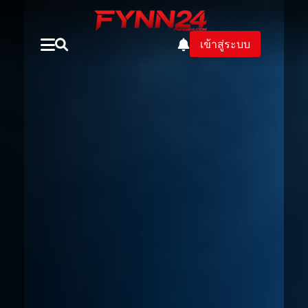
เข้าสู่ระบบ