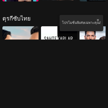
Cift Kisilik Oda อลวนรัก...ห้องพักคู่
Kor Nokta
IMDb: 10 | 2025-05-22
IMDb: 10 | 2024-09-21
ตุรกีซับไทย
×
โปรโมชั่นพิเศษเฉพาะคุณ!
Ben Onun Annesiyim ฉันเป็นแม่ของเขา
Sahtekarlar เกมหลอกลวง
IMDb: 8 | 2025-10-24
IMDb: 0 | 2025-10-12
หนังจีน