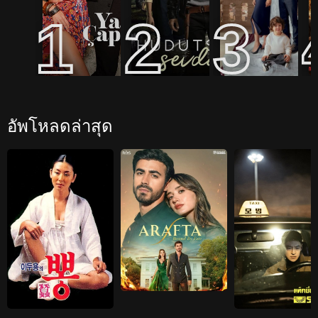
1
2
3
อัพโหลดล่าสุด