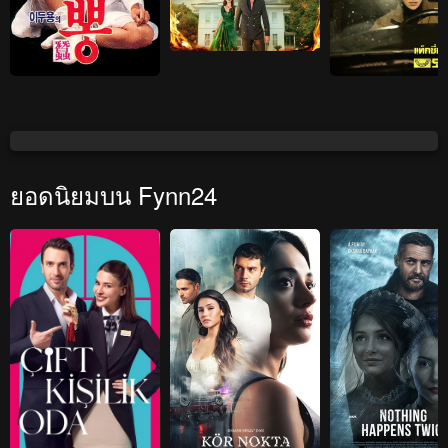
Mulberry (1986) Ppong
Bound by Fate Arafta
Taxi Drive
IMDb: 5.6 | 1986-02-08
IMDb: 10 | 2025-11-20
ยอดนิยมบน Fynn24