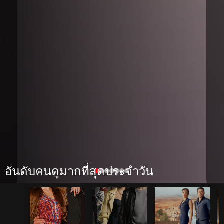
อันดับคนดูมากที่สุดประจำวัน