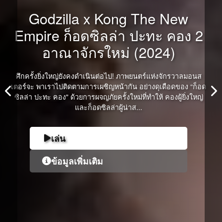
Godzilla x Kong The New
Empire ก็อดซิลล่า ปะทะ คอง 2
อาณาจักรใหม่ (2024)
ศึกครั้งยิ่งใหญ่ยังคงดำเนินต่อไป! ภาพยนตร์แห่งจักรวาลมอนส
เตอร์จะ พาเราไปติดตามการเผชิญหน้ากัน อย่างดุเดือดของ “ก็อด
ซิลล่า ปะทะ คอง" ด้วยการผจญภัยครั้งใหม่ที่ทำให้ คองผู้ยิ่งใหญ่
และก็อดซิลล่าผู้น่าส...
เล่น
เล่น
เล่น
เล่น
เล่น
เล่น
เล่น
ข้อมูลเพิ่มเติม
ข้อมูลเพิ่มเติม
ข้อมูลเพิ่มเติม
ข้อมูลเพิ่มเติม
ข้อมูลเพิ่มเติม
ข้อมูลเพิ่มเติม
ข้อมูลเพิ่มเติม