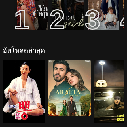
1
2
3
อัพโหลดล่าสุด