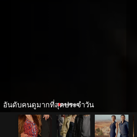
อันดับคนดูมากที่สุดประจำวัน