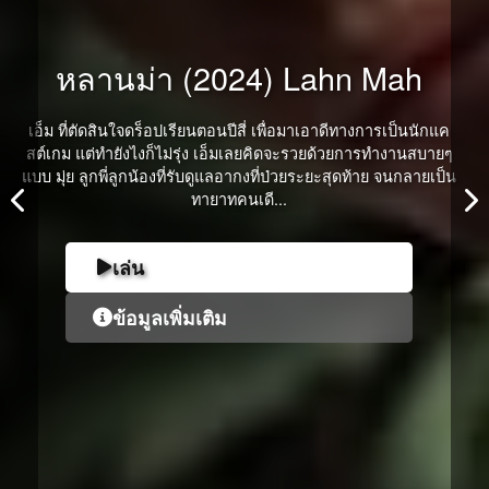
หลานม่า (2024) Lahn Mah
เอ็ม ที่ตัดสินใจดร็อปเรียนตอนปีสี่ เพื่อมาเอาดีทางการเป็นนักแค
สต์เกม แต่ทำยังไงก็ไม่รุ่ง เอ็มเลยคิดจะรวยด้วยการทำงานสบายๆ
แบบ มุ่ย ลูกพี่ลูกน้องที่รับดูแลอากงที่ป่วยระยะสุดท้าย จนกลายเป็น
ทายาทคนเดี...
เล่น
เล่น
เล่น
เล่น
เล่น
ข้อมูลเพิ่มเติม
เล่น
เล่น
ข้อมูลเพิ่มเติม
ข้อมูลเพิ่มเติม
ข้อมูลเพิ่มเติม
ข้อมูลเพิ่มเติม
ข้อมูลเพิ่มเติม
ข้อมูลเพิ่มเติม