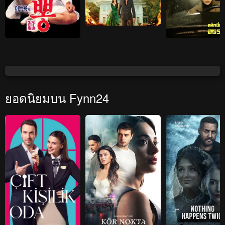
Mulberry (1986) Ppong
Bound by Fate Arafta
Taxi Drive
IMDb: 5.6 | 1986-02-08
IMDb: 10 | 2025-11-20
ยอดนิยมบน Fynn24