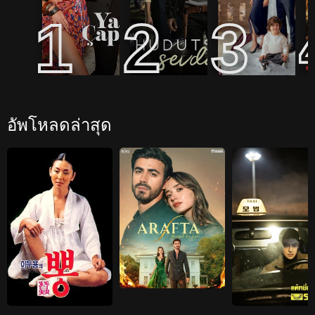
1
2
3
อัพโหลดล่าสุด