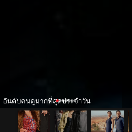
อันดับคนดูมากที่สุดประจำวัน