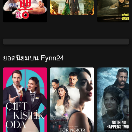
Mulberry (1986) Ppong
Bound by Fate Arafta
Taxi Drive
IMDb: 5.6 | 1986-02-08
IMDb: 10 | 2025-11-20
ยอดนิยมบน Fynn24