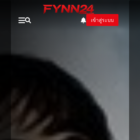
เข้าสู่ระบบ