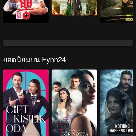
Mulberry (1986) Ppong
Bound by Fate Arafta
Taxi Drive
IMDb: 5.6 | 1986-02-08
IMDb: 10 | 2025-11-20
ยอดนิยมบน Fynn24