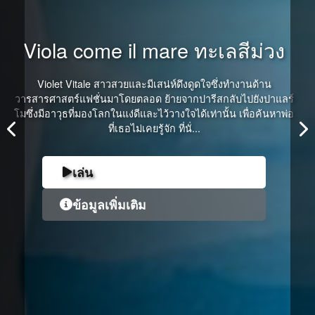
Viola come il mare ทะเลสีม่วง
Violet Vitale สาวสวยและมีเสน่ห์ดึงดูดใจซึ่งทำงานด้าน
วารสารศาสตร์แฟชั่นมาโดยตลอด ย้ายจากปารีสกลับไปยังปาแลร์
โมซึ่งมีอาวุธที่มองโลกในแง่ดีและไว้วางใจได้เท่านั้น เพื่อค้นหาพ่อ
ที่เธอไม่เคยรู้จัก ที่นั่...
เล่น
เล่น
เล่น
เล่น
เล่น
ข้อมูลเพิ่มเติม
เล่น
เล่น
ข้อมูลเพิ่มเติม
ข้อมูลเพิ่มเติม
ข้อมูลเพิ่มเติม
ข้อมูลเพิ่มเติม
ข้อมูลเพิ่มเติม
ข้อมูลเพิ่มเติม