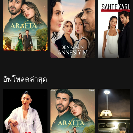
Bound by Fate Arafta
Ben Onun Annesiyim ฉันเป็นแม่ของเขา
Sahtek
IMDb: 10 | 2025-11-20
IMDb: 8 | 2025-10-24
อัพโหลดล่าสุด