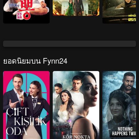
Mulberry (1986) Ppong
Bound by Fate Arafta
Taxi Drive
IMDb: 5.6 | 1986-02-08
IMDb: 10 | 2025-11-20
ยอดนิยมบน Fynn24