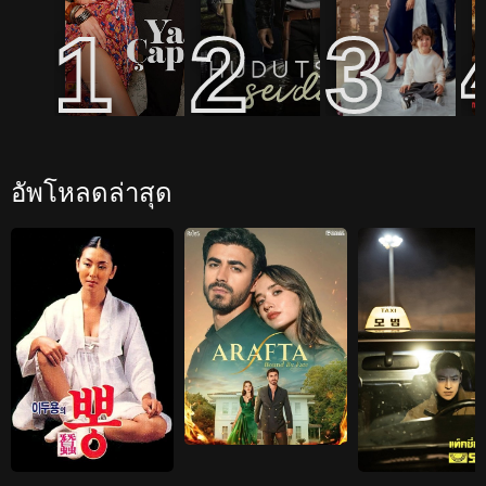
1
2
3
อัพโหลดล่าสุด