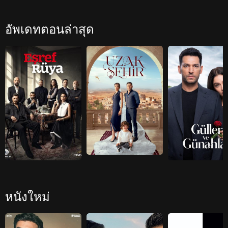
Mulberry (1986) Ppong
Bound by Fate Arafta
Taxi Drive
IMDb: 5.6 | 1986-02-08
IMDb: 10 | 2025-11-20
อัพเดทตอนล่าสุด
Esref Ruya (2025)
Uzak Sehir (Far Away) เมืองอันห่างไกล
IMDb: 9 | 2025-03-19
IMDb: 8.6 | 2024-11-11
หนังใหม่