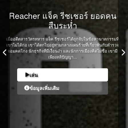
Reacher แจ็ค รีชเชอร์ ยอดคน
Veda Mektubu จดหมายอำลา
สืบระห่ำ
Alanur นักธุรกิจหญิงสมัยใหม่ที่เข้มแข็ง และ Ziya นักธุรกิจจาก
เมื่ออดีตสารวัตรทหาร แจ็ค รีชเชอร์ได้ถูกจับในข้อหาฆาตกรรมที่
Antakya ซึ่งใกล้ชิดกับประเพณีของเขา มีความรักที่ยิ่งใหญ่ในอดีต
เขาไม่ได้ก่อ เขาได้ตกไปอยู่ท่ามกลางแผนร้ายที่เกี่ยวพันกับตำรวจ
เนื่องจากครอบครัวของพวกเขาต่อต้านความรักนี้ พวกเขาจึงแยก
จอมคดโกง นักธุรกิจที่มีเงื่อนงำ และนักการเมืองคิดไม่ซื่อ เขามี
ทางกันโดยไม่ได้ต...
เพียงสติปัญญา...
เล่น
เล่น
เล่น
เล่น
เล่น
เล่น
เล่น
ข้อมูลเพิ่มเติม
ข้อมูลเพิ่มเติม
ข้อมูลเพิ่มเติม
ข้อมูลเพิ่มเติม
ข้อมูลเพิ่มเติม
ข้อมูลเพิ่มเติม
ข้อมูลเพิ่มเติม