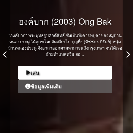
องค์บาก (2003) Ong Bak
"องค์บาก" พระพุทธรูปศักดิ์สิทธิ์ ซึ่งเป็นที่เคารพบูชาของหมู่บ้าน
หนองประดู่ ได้ถูกขโมยตัดเศียรไป บุญทิ้ง (ทัชชกร ยีรัมย์) หนุ่ม
บ้านหนองประดู่ จึงอาสาออกตามหามาจนถึงกรุงเทพฯ จนได้เจอ
อ้ายหำแหล่หรือ ยอ...
เล่น
เล่น
เล่น
เล่น
เล่น
เล่น
เล่น
ข้อมูลเพิ่มเติม
ข้อมูลเพิ่มเติม
ข้อมูลเพิ่มเติม
ข้อมูลเพิ่มเติม
ข้อมูลเพิ่มเติม
ข้อมูลเพิ่มเติม
ข้อมูลเพิ่มเติม