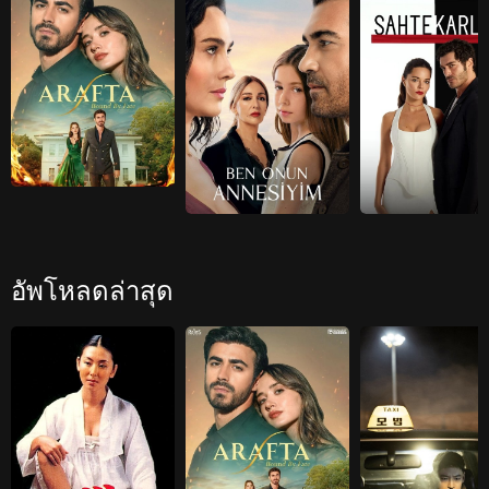
Bound by Fate Arafta
Ben Onun Annesiyim ฉันเป็นแม่ของเขา
Sahtek
IMDb: 10 | 2025-11-20
IMDb: 8 | 2025-10-24
อัพโหลดล่าสุด