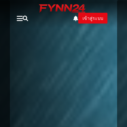
เข้าสู่ระบบ