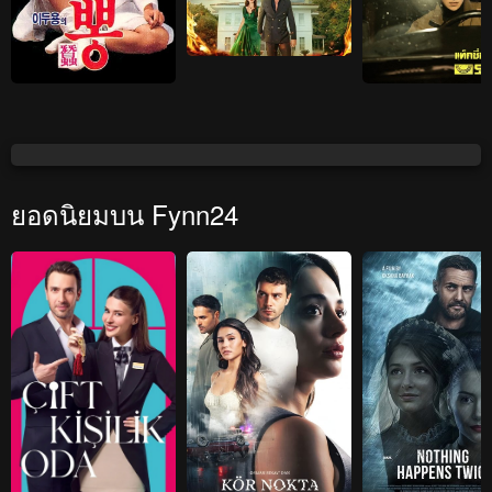
Mulberry (1986) Ppong
Bound by Fate Arafta
Taxi Drive
IMDb: 5.6 | 1986-02-08
IMDb: 10 | 2025-11-20
ยอดนิยมบน Fynn24