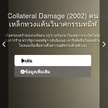
Collateral Damage (2002) คน
เหล็กทวงแค้นวินาศกรรมทมิฬ
เมื่อครอบครัวของกอร์ดอน บรูว์เวอร์ถูกฆ่าในเหตุวางระเบิดโดยผู้
ก่อการร้าย ทว่ารัฐบาลสหรัฐฯ กลับนิ่งเฉย เขาจึงตัดสินใจมุ่งหน้าสู่
โคลอมเบียเพื่อทวงคืนความยุติธรรมด้วยตัวเอง
เล่น
เล่น
เล่น
เล่น
เล่น
เล่น
เล่น
ข้อมูลเพิ่มเติม
ข้อมูลเพิ่มเติม
ข้อมูลเพิ่มเติม
ข้อมูลเพิ่มเติม
ข้อมูลเพิ่มเติม
ข้อมูลเพิ่มเติม
ข้อมูลเพิ่มเติม