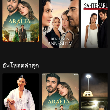
Bound by Fate Arafta
Ben Onun Annesiyim ฉันเป็นแม่ของเขา
Sahtek
IMDb: 10 | 2025-11-20
IMDb: 8 | 2025-10-24
อัพโหลดล่าสุด