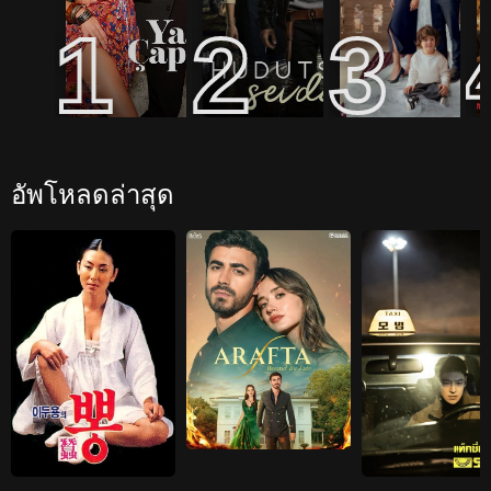
1
2
3
อัพโหลดล่าสุด