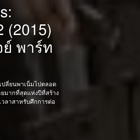
s:
2 (2015)
จย์ พาร์ท
ไม่เห็นด้วยและไปอยู่ที่
ชายตัวน้อย แต่เมื่อการ
บไปตุรกีด้วย...
จะเปลี่ยนพาเน็มไปตลอด
ากที่สุดแห่งปีที่สร้าง
งเวลาสาหรับศึกการต่อ