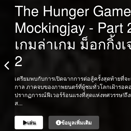
The Hunger Game
Mockingjay - Part 
Love Once Again
เกมล่าเกม ม็อกกิ้งเ
2
เซย์เนปแต่งงานกับชายคนหนึ่งซึ่งครอบครัวของเธอ
สหรัฐอเมริกาเพื่ออาศัยอยู่ที่นั่น เธอให้กำเนิดลูก
แต่งงานของเธอไม่เป็นไปด้วยดี เธอจึงตัดสินใจกลั
เตรียมพบกับการเปิดฉากการต่อสู้ครั้งสุดท้ายที่
กาล ภาคจบของภาพยนตร์ที่ผู้ชมทั่วโลกเฝ้ารอคอยม
เล่น
ข้อมูลเพิ่มเติม
เล่น
ข้อมูลเพิ่มเติม
ปรากฏการณ์ฟีเวอร์ร้อนแรงที่สุดแห่งทศวรรษ!ถึ
เล่น
ข้อมูลเพิ่มเติม
ส...
เล่น
ข้อมูลเพิ่มเติม
เล่น
ข้อมูลเพิ่มเติม
เล่น
ข้อมูลเพิ่มเติม
เล่น
ข้อมูลเพิ่มเติม