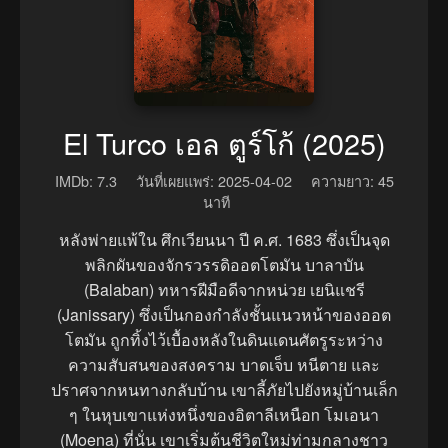
El Turco เอล ตูร์โก้ (2025)
IMDb: 7.3
วันที่เผยแพร่: 2025-04-02
ความยาว: 45
นาที
หลังพ่ายแพ้ใน ศึกเวียนนา ปี ค.ศ. 1683 ซึ่งเป็นจุด
พลิกผันของจักรวรรดิออตโตมัน บาลาบัน
(Balaban) ทหารฝีมือดีจากหน่วย เยนิแชรี
(Janissary) ซึ่งเป็นกองกำลังชั้นแนวหน้าของออต
โตมัน ถูกทิ้งไว้เบื้องหลังในดินแดนศัตรูระหว่าง
ความสับสนของสงคราม บาดเจ็บ หนีตาย และ
ปราศจากหนทางกลับบ้าน เขาลี้ภัยไปยังหมู่บ้านเล็ก
ๆ ในหุบเขาแห่งหนึ่งของอิตาลีเหนือn โมเอนา
(Moena) ที่นั่น เขาเริ่มต้นชีวิตใหม่ท่ามกลางชาว